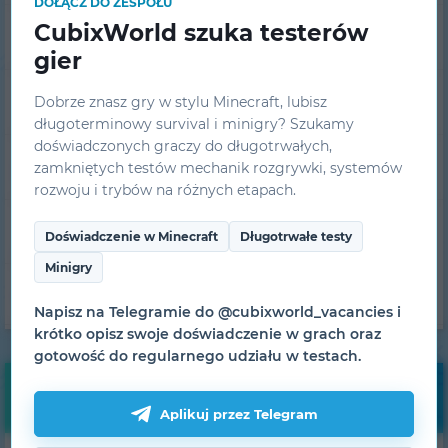
DOŁĄCZ DO ZESPOŁU
CubixWorld szuka testerów
Ranking graczy
gier
Dobrze znasz gry w stylu Minecraft, lubisz
Lista banów
długoterminowy survival i minigry? Szukamy
doświadczonych graczy do długotrwałych,
Pytanie-odpowiedź
zamkniętych testów mechanik rozgrywki, systemów
rozwoju i trybów na różnych etapach.
Wsparcie techniczne
Doświadczenie w Minecraft
Długotrwałe testy
Minigry
Zespół projektowy
Napisz na Telegramie do @cubixworld_vacancies i
krótko opisz swoje doświadczenie w grach oraz
gotowość do regularnego udziału w testach.
Darmowe bonusy
Aplikuj przez Telegram