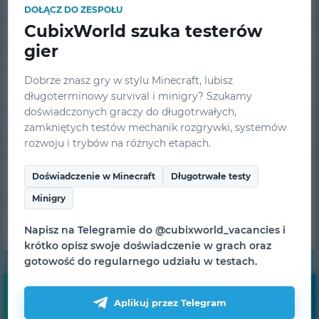
DOŁĄCZ DO ZESPOŁU
CubixWorld szuka testerów
Ranking graczy
gier
Dobrze znasz gry w stylu Minecraft, lubisz
Lista banów
długoterminowy survival i minigry? Szukamy
doświadczonych graczy do długotrwałych,
zamkniętych testów mechanik rozgrywki, systemów
Pytanie-odpowiedź
rozwoju i trybów na różnych etapach.
Doświadczenie w Minecraft
Długotrwałe testy
Wsparcie techniczne
Minigry
Zespół projektowy
Napisz na Telegramie do @cubixworld_vacancies i
krótko opisz swoje doświadczenie w grach oraz
gotowość do regularnego udziału w testach.
Darmowe bonusy
Aplikuj przez Telegram