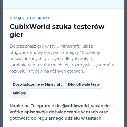
Skórki
DOŁĄCZ DO ZESPOŁU
CubixWorld szuka testerów
Peleryny
gier
Ranking graczy
Dobrze znasz gry w stylu Minecraft, lubisz
długoterminowy survival i minigry? Szukamy
doświadczonych graczy do długotrwałych,
Lista banów
zamkniętych testów mechanik rozgrywki, systemów
rozwoju i trybów na różnych etapach.
Pytanie-odpowiedź
Doświadczenie w Minecraft
Długotrwałe testy
Minigry
Wsparcie techniczne
Napisz na Telegramie do @cubixworld_vacancies i
krótko opisz swoje doświadczenie w grach oraz
Zespół projektowy
gotowość do regularnego udziału w testach.