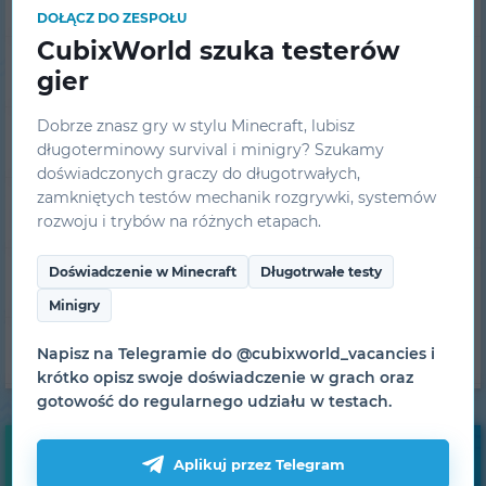
Peleryny
DOŁĄCZ DO ZESPOŁU
CubixWorld szuka testerów
Ranking graczy
gier
Dobrze znasz gry w stylu Minecraft, lubisz
Lista banów
długoterminowy survival i minigry? Szukamy
doświadczonych graczy do długotrwałych,
zamkniętych testów mechanik rozgrywki, systemów
Pytanie-odpowiedź
rozwoju i trybów na różnych etapach.
Doświadczenie w Minecraft
Długotrwałe testy
Wsparcie techniczne
Minigry
Zespół projektowy
Napisz na Telegramie do @cubixworld_vacancies i
krótko opisz swoje doświadczenie w grach oraz
gotowość do regularnego udziału w testach.
Darmowe bonusy
Aplikuj przez Telegram