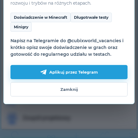
rozwoju i trybów na różnych etapach.
Doświadczenie w Minecraft
Długotrwałe testy
Peleryny
Minigry
Ranking graczy
Napisz na Telegramie do @cubixworld_vacancies i
krótko opisz swoje doświadczenie w grach oraz
gotowość do regularnego udziału w testach.
Lista banów
Aplikuj przez Telegram
Pytanie-odpowiedź
Zamknij
Wsparcie techniczne
Zespół projektowy