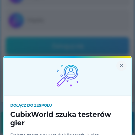
Zaloguj się
×
Rejestracja
Zapomniałeś hasła?
DOŁĄCZ DO ZESPOŁU
CubixWorld szuka testerów
gier
Nawigacja