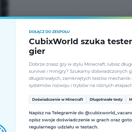
→
DOŁĄCZ DO ZESPOŁU
CubixWorld szuka teste
gier
Dobrze znasz gry w stylu Minecraft, lubisz dł
survival i minigry? Szukamy doświadczonych g
długotrwałych, zamkniętych testów mechanik 
systemów rozwoju i trybów na różnych etapach
Doświadczenie w Minecraft
Długotrwałe testy
M
Napisz na Telegramie do @cubixworld_vacanc
opisz swoje doświadczenie w grach oraz got
regularnego udziału w testach.