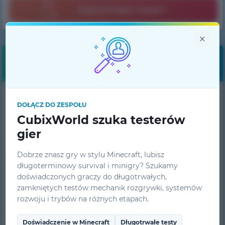
Zapomniałeś hasła?
×
Nawigacja
Pobierz launcher
DOŁĄCZ DO ZESPOŁU
CubixWorld szuka testerów
Mody
gier
Dobrze znasz gry w stylu Minecraft, lubisz
Skórki
długoterminowy survival i minigry? Szukamy
doświadczonych graczy do długotrwałych,
zamkniętych testów mechanik rozgrywki, systemów
Peleryny
rozwoju i trybów na różnych etapach.
Doświadczenie w Minecraft
Długotrwałe testy