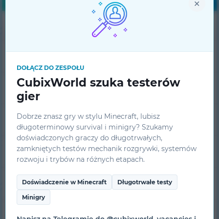
×
Pobierz launcher
Mody
DOŁĄCZ DO ZESPOŁU
CubixWorld szuka testerów
Skórki
gier
Dobrze znasz gry w stylu Minecraft, lubisz
Peleryny
długoterminowy survival i minigry? Szukamy
doświadczonych graczy do długotrwałych,
zamkniętych testów mechanik rozgrywki, systemów
Ranking graczy
rozwoju i trybów na różnych etapach.
Doświadczenie w Minecraft
Długotrwałe testy
Lista banów
Minigry
Pytanie-odpowiedź