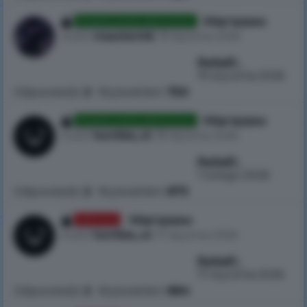
Магазин
Rozpatrywanie zakończone
Autor
masster416
, 19 stycznia 2026
RaSaEl_
19 stycznia 2026
Odpowiedzi:
2
Wyświetleń:
750
Магазин
Rozpatrywanie zakończone
Autor
horrible_41
, 18 stycznia 2026
RaSaEl_
1 lutego 2026
Odpowiedzi:
2
Wyświetleń:
873
Магазин
Odmowa
Autor
horrible_41
, 17 stycznia 2026
RaSaEl_
17 stycznia 2026
Odpowiedzi:
2
Wyświetleń:
884