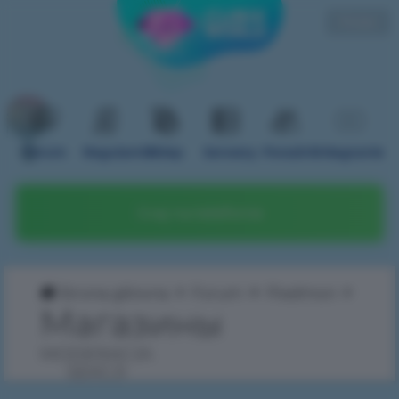
Polski
Forum
Regulamin
Sklep
Serwery
Poradnik
Nagranie
Graj na telefonie
Strona główna
Forum
Pixelmon
Магазины
MODERACJA
SEKCJI