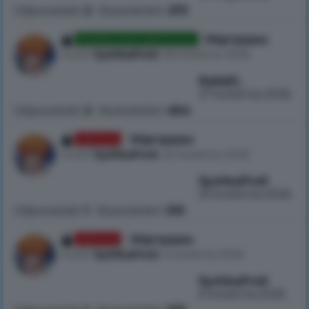
Odpowiedzi:
2
Wyświetleń:
273
Магазин
Rozpatrywanie zakończone
Autor
SyshkaPro0
, 26 kwietnia 2026
RaSaEl_
27 kwietnia 2026
Odpowiedzi:
2
Wyświetleń:
604
Магазин
Odmowa
Autor
SyshkaPro0
, 25 kwietnia 2026
SyshkaPro0
25 kwietnia 2026
Odpowiedzi:
1
Wyświetleń:
510
Магазин
Odmowa
Autor
SyshkaPro0
, 6 kwietnia 2026
SyshkaPro0
6 kwietnia 2026