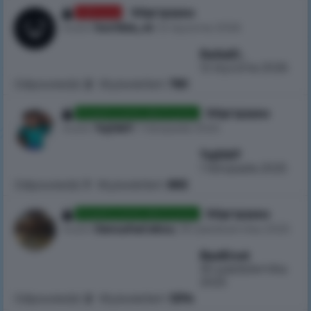
Магазин
Odmowa
Autor
horrible_41
, 12 stycznia 2026
RaSaEl_
12 stycznia 2026
Odpowiedzi:
2
Wyświetleń:
781
Магазин
Rozpatrywanie zakończone
Autor
Toji567
, 1 listopada 2025
Toji567
1 listopada 2025
Odpowiedzi:
1
Wyświetleń:
993
Магазин
Rozpatrywanie zakończone
Autor
DanushaCeksu
, 30 października 2025
BadEnot
30 października
2025
Odpowiedzi:
2
Wyświetleń:
1374