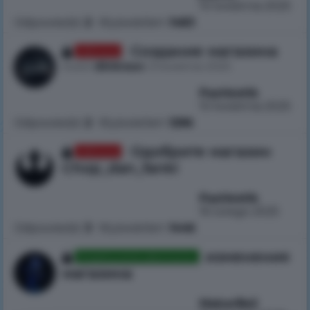
14 kwietnia 2025
Odpowiedzi:
2
Wyświetleń:
1483
Создание магазина
Odmowa
Autor
d3nk4zor
, 9 kwietnia 2025
Pashketik
10 kwietnia 2025
Odpowiedzi:
2
Wyświetleń:
1296
Одобрите магазин
Odmowa
Chop_dan_fanki
Autor
Fanki0987
, 16 lutego 2025
Pashketik
16 lutego 2025
Odpowiedzi:
3
Wyświetleń:
1446
изменения
Rozpatrywanie zakończone
магазина
Autor
MakarBe2
, 15 stycznia 2025
MakarBe2