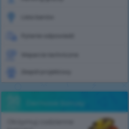
Lista banów
Pytanie-odpowiedź
Wsparcie techniczne
Zespół projektowy
Darmowe bonusy
Otrzymuj codzienne