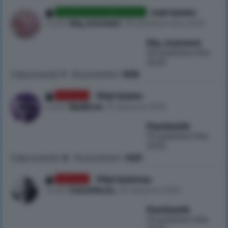
магазин
Rozpatrywanie zakończone
Autor
0iq_moment
, 29 października 2025
0iq_moment
29 października
2025
Odpowiedzi:
1
Wyświetleń:
1015
Магазин
Odmowa
Autor
BadEnot
, 31 sierpnia 2025
Pashketik
19 października
2025
Odpowiedzi:
4
Wyświetleń:
1451
Магазины
Odmowa
Autor
GALKINLOL
, 26 sierpnia 2025
Pashketik
19 października