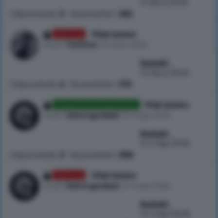
12 lipca 2026
Odpowiedzi:
2
Wyświetleń:
262
Магазин
Odmowa
Autor
TraTitun
, 10 lipca 2026
RaSaEl_
10 lipca 2026
Odpowiedzi:
2
Wyświetleń:
170
Магазин
Rozpatrywanie zakończone
Autor
Satorugodze2
, 10 maja 2026
RaSaEl_
10 maja 2026
Odpowiedzi:
2
Wyświetleń:
358
Магазин
Odmowa
Autor
Satorugodze2
, 10 maja 2026
RaSaEl_
10 maja 2026