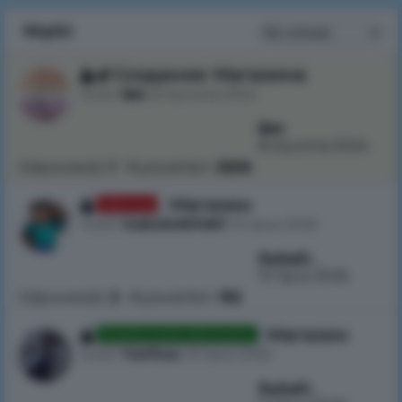
Wątki
Создание Магазина
Autor
Bet
, 8 stycznia 2024
Bet
8 stycznia 2024
Odpowiedzi:
1
Wyświetleń:
3206
Магазин
Odmowa
Autor
maksik987087
, 10 lipca 2026
RaSaEl_
10 lipca 2026
Odpowiedzi:
2
Wyświetleń:
192
Магазин
Rozpatrywanie zakończone
Autor
TraTitun
, 10 lipca 2026
RaSaEl_