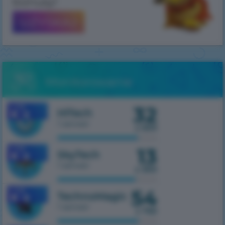
bonusy!
UZYSKAJ
Monitorowanie
32
1.7.10
HiTech
1 serwer
z 500
13
1.7.10
SkyTech
1 serwer
z 300
54
1.7.10
TechnoMagic
1 serwer
z 750