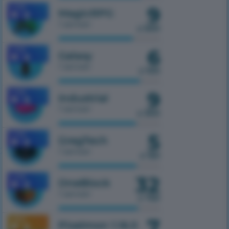
9
1.7.10
MagicRPG
1 serwer
z 500
6
1.7.10
Galaxy
1 serwer
z 100
9
1.7.10
Industrial
1 serwer
z 300
5
1.7.10
GregTech
1 serwer
z 150
32
1.7.10
OneBlock
1 serwer
z 750
7
1.16.5
Pixelmon 1.16.5