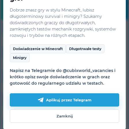
Monitorowanie
Dobrze znasz gry w stylu Minecraft, lubisz
długoterminowy survival i minigry? Szukamy
doświadczonych graczy do długotrwałych,
22
1.7.10
HiTech
zamkniętych testów mechanik rozgrywki, systemów
1 serwer
rozwoju i trybów na różnych etapach.
z 500
10
1.7.10
Doświadczenie w Minecraft
Długotrwałe testy
SkyTech
Minigry
1 serwer
z 300
Napisz na Telegramie do @cubixworld_vacancies i
27
1.7.10
TechnoMagic
krótko opisz swoje doświadczenie w grach oraz
1 serwer
gotowość do regularnego udziału w testach.
z 750
7
1.7.10
MagicRPG
Aplikuj przez Telegram
1 serwer
z 500
Zamknij
4
1.7.10
Galaxy