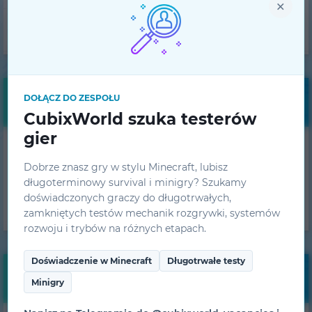
×
Zespół projektowy
DOŁĄCZ DO ZESPOŁU
Darmowe bonusy
CubixWorld szuka testerów
gier
Otrzymuj codzienne
bonusy!
Dobrze znasz gry w stylu Minecraft, lubisz
długoterminowy survival i minigry? Szukamy
UZYSKAJ
doświadczonych graczy do długotrwałych,
zamkniętych testów mechanik rozgrywki, systemów
rozwoju i trybów na różnych etapach.
Doświadczenie w Minecraft
Długotrwałe testy
Monitorowanie
Minigry