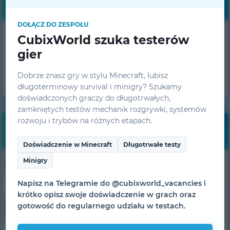
Darmowe bonusy
DOŁĄCZ DO ZESPOŁU
Otrzymuj codzienne
CubixWorld szuka testerów
bonusy!
gier
UZYSKAJ
Dobrze znasz gry w stylu Minecraft, lubisz
długoterminowy survival i minigry? Szukamy
doświadczonych graczy do długotrwałych,
zamkniętych testów mechanik rozgrywki, systemów
rozwoju i trybów na różnych etapach.
Monitorowanie
Doświadczenie w Minecraft
Długotrwałe testy
26
1.7.10
Minigry
HiTech
1 serwer
z 500
Napisz na Telegramie do @cubixworld_vacancies i
krótko opisz swoje doświadczenie w grach oraz
6
1.7.10
gotowość do regularnego udziału w testach.
SkyTech
1 serwer
z 300