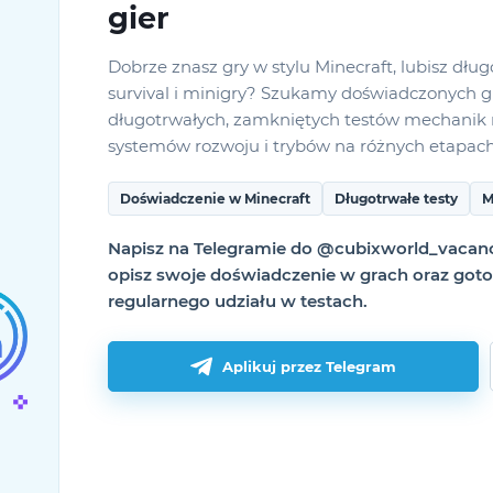
gier
аллов
Dobrze znasz gry w stylu Minecraft, lubisz dł
а заявки:
survival i minigry? Szukamy doświadczonych g
długotrwałych, zamkniętych testów mechanik 
systemów rozwoju i trybów na różnych etapach
ся в текущей теме в ответах.
Doświadczenie w Minecraft
Długotrwałe testy
M
Napisz na Telegramie do @cubixworld_vacanc
ет обработана, и награда будет
opisz swoje doświadczenie w grach oraz got
regularnego udziału w testach.
Aplikuj przez Telegram
SkyTech #1