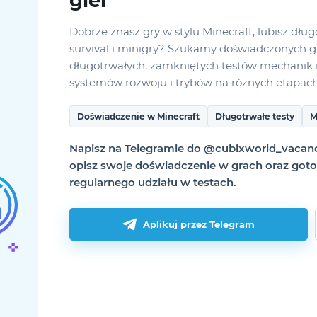
gier
Dobrze znasz gry w stylu Minecraft, lubisz dł
survival i minigry? Szukamy doświadczonych g
długotrwałych, zamkniętych testów mechanik 
systemów rozwoju i trybów na różnych etapach
Doświadczenie w Minecraft
Długotrwałe testy
M
Napisz na Telegramie do @cubixworld_vacanc
opisz swoje doświadczenie w grach oraz got
regularnego udziału w testach.
Aplikuj przez Telegram