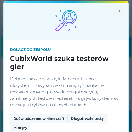
×
Zespół projektowy
Darmowe bonusy
DOŁĄCZ DO ZESPOŁU
CubixWorld szuka testerów
gier
Otrzymuj codzienne
bonusy!
Dobrze znasz gry w stylu Minecraft, lubisz
długoterminowy survival i minigry? Szukamy
UZYSKAJ
doświadczonych graczy do długotrwałych,
zamkniętych testów mechanik rozgrywki, systemów
rozwoju i trybów na różnych etapach.
Doświadczenie w Minecraft
Długotrwałe testy
Monitorowanie
Minigry