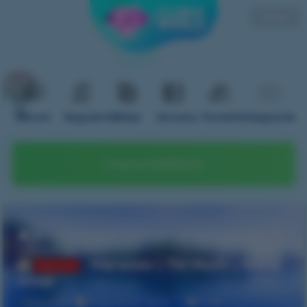
Polski
Forum
Regulamin
Sklep
Serwery
Poradnik
Nagranie
Graj na telefonie
Strona główna
Forum
TechnoMagic
Магазины
Магазин | TM Multi | /warp
Odmowa
Shop
Vlasov666
9 lip 2025 15:07
1188