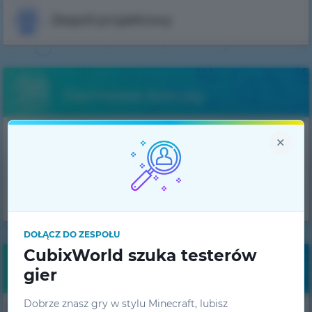
Zespół projektowy
Darmowe bonusy
Otrzymuj codzienne
×
bonusy!
UZYSKAJ
DOŁĄCZ DO ZESPOŁU
CubixWorld szuka testerów
Monitorowanie
gier
Dobrze znasz gry w stylu Minecraft, lubisz
1.7.10