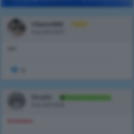
Vlasov666
Autor
9 lip 2025 15:07
/del
0
Oculin
Zespół projektowy
9 lip 2025 16:05
Не актуально.