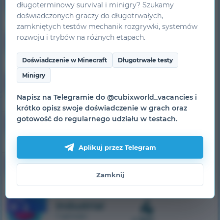
10
HiTech
długoterminowy survival i minigry? Szukamy
1 serwer
doświadczonych graczy do długotrwałych,
z 500
zamkniętych testów mechanik rozgrywki, systemów
5
1.7.10
rozwoju i trybów na różnych etapach.
SkyTech
1 serwer
z 300
Doświadczenie w Minecraft
Długotrwałe testy
Minigry
63
1.7.10
TechnoMagic
1 serwer
Napisz na Telegramie do @cubixworld_vacancies i
z 750
krótko opisz swoje doświadczenie w grach oraz
6
1.7.10
gotowość do regularnego udziału w testach.
MagicRPG
1 serwer
z 500
Aplikuj przez Telegram
5
1.7.10
Galaxy
1 serwer
Zamknij
z 100
4
1.7.10
Industrial
1 serwer