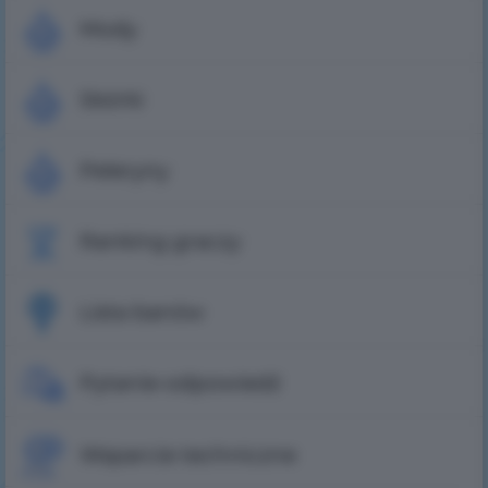
Mody
Skórki
Peleryny
Ranking graczy
Lista banów
Pytanie-odpowiedź
Wsparcie techniczne