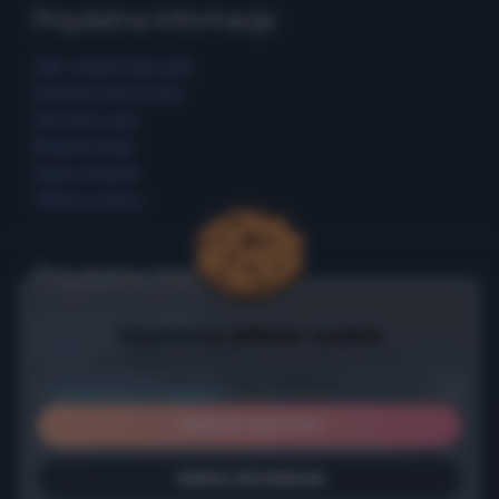
Przydatne informacje
Jak rozpocząć grę
Pobierz launcher
Serwery gry
Rejestracja
Nasz zespół
Oferty pracy
Przydatne linki
Strona promocyjna
Używamy plików cookie
Zasady gry
do działania strony, ochrony formularzy
Umowa użytkownika
i opcjonalnych statystyk.
Внимание, ВАЙП!
Polityka prywatności
Polityka Cookie
AKCEPTUJ WSZYSTKO
На всех серверах прошел
вайп с обновлением
!
Żądania dotyczące danych
Ждем вас на обновленных серверах.
Kontakt
ODRZUĆ OPCJONALNE