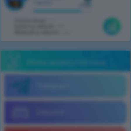
1 serwer
z 100
Online teraz:
159
Dzienny rekord:
438
Absolutny rekord:
2062
Media społecznościowe
Telegram
Discord