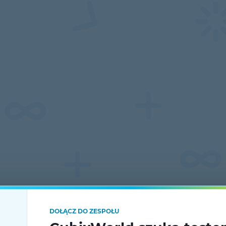
DOŁĄCZ DO ZESPOŁU