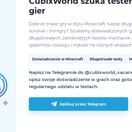
CubixWorld szuka teste
gier
Dobrze znasz gry w stylu Minecraft, lubisz dł
survival i minigry? Szukamy doświadczonych g
długotrwałych, zamkniętych testów mechanik 
systemów rozwoju i trybów na różnych etapach
Doświadczenie w Minecraft
Długotrwałe testy
M
Napisz na Telegramie do @cubixworld_vacanc
opisz swoje doświadczenie w grach oraz got
regularnego udziału w testach.
Aplikuj przez Telegram