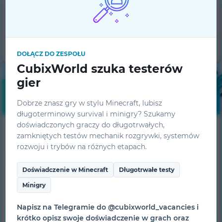
Zaloguj się, aby móc
odpowiadać w tym
wątku.
DOŁĄCZ DO ZESPOŁU
CubixWorld szuka testerów
gier
Logowanie
Dobrze znasz gry w stylu Minecraft, lubisz
długoterminowy survival i minigry? Szukamy
doświadczonych graczy do długotrwałych,
zamkniętych testów mechanik rozgrywki, systemów
rozwoju i trybów na różnych etapach.
Doświadczenie w Minecraft
Długotrwałe testy
Minigry
Napisz na Telegramie do @cubixworld_vacancies i
krótko opisz swoje doświadczenie w grach oraz
Zaloguj się