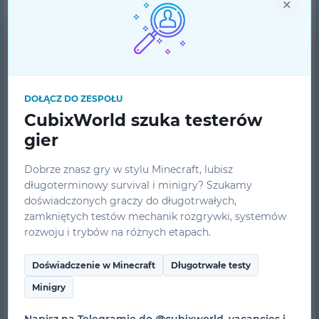
×
Mody
Skórki
DOŁĄCZ DO ZESPOŁU
Peleryny
CubixWorld szuka testerów
gier
Ranking graczy
Dobrze znasz gry w stylu Minecraft, lubisz
długoterminowy survival i minigry? Szukamy
doświadczonych graczy do długotrwałych,
Lista banów
zamkniętych testów mechanik rozgrywki, systemów
rozwoju i trybów na różnych etapach.
Pytanie-odpowiedź
Doświadczenie w Minecraft
Długotrwałe testy
Minigry
Wsparcie techniczne
Napisz na Telegramie do @cubixworld_vacancies i