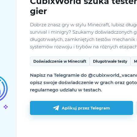
CubixWorld szuka teste
 Спасибо!
gier
Dobrze znasz gry w stylu Minecraft, lubisz dł
survival i minigry? Szukamy doświadczonych g
długotrwałych, zamkniętych testów mechanik 
systemów rozwoju i trybów na różnych etapach
Doświadczenie w Minecraft
Długotrwałe testy
M
owiadać w tym wątku.
Napisz na Telegramie do @cubixworld_vacanc
opisz swoje doświadczenie w grach oraz got
regularnego udziału w testach.
Aplikuj przez Telegram