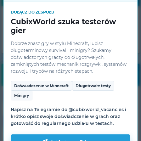
DOŁĄCZ DO ZESPOŁU
Otrzymuj codzienne
CubixWorld szuka testerów
bonusy!
gier
UZYSKAJ
Dobrze znasz gry w stylu Minecraft, lubisz
długoterminowy survival i minigry? Szukamy
doświadczonych graczy do długotrwałych,
zamkniętych testów mechanik rozgrywki, systemów
rozwoju i trybów na różnych etapach.
Monitorowanie
Doświadczenie w Minecraft
Długotrwałe testy
28
1.7.10
HiTech
Minigry
1 serwer
z 500
Napisz na Telegramie do @cubixworld_vacancies i
krótko opisz swoje doświadczenie w grach oraz
12
1.7.10
SkyTech
gotowość do regularnego udziału w testach.
1 serwer
z 300