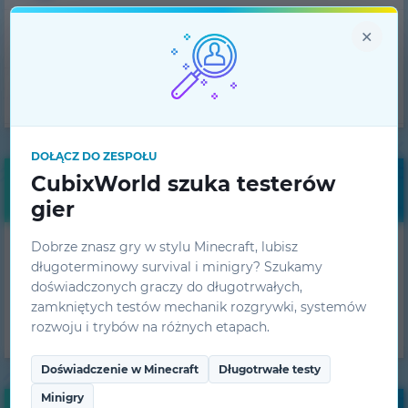
×
Wsparcie techniczne
Zespół projektowy
DOŁĄCZ DO ZESPOŁU
CubixWorld szuka testerów
Darmowe bonusy
gier
Dobrze znasz gry w stylu Minecraft, lubisz
Otrzymuj codzienne
długoterminowy survival i minigry? Szukamy
bonusy!
doświadczonych graczy do długotrwałych,
zamkniętych testów mechanik rozgrywki, systemów
UZYSKAJ
rozwoju i trybów na różnych etapach.
Doświadczenie w Minecraft
Długotrwałe testy
Minigry