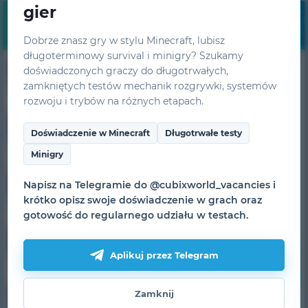
gier
Monitorowanie
Dobrze znasz gry w stylu Minecraft, lubisz
długoterminowy survival i minigry? Szukamy
57
1.7.10
HiTech
doświadczonych graczy do długotrwałych,
1 serwer
zamkniętych testów mechanik rozgrywki, systemów
z 500
rozwoju i trybów na różnych etapach.
28
1.7.10
SkyTech
Doświadczenie w Minecraft
Długotrwałe testy
1 serwer
z 300
Minigry
73
1.7.10
TechnoMagic
Napisz na Telegramie do @cubixworld_vacancies i
1 serwer
krótko opisz swoje doświadczenie w grach oraz
z 750
gotowość do regularnego udziału w testach.
13
1.7.10
MagicRPG
Aplikuj przez Telegram
1 serwer
z 500
12
1.7.10
Zamknij
Galaxy