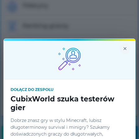
Peleryny
Ranking graczy
Lista banów
×
Pytanie-odpowiedź
Wsparcie techniczne
DOŁĄCZ DO ZESPOŁU
CubixWorld szuka testerów
Zespół projektowy
gier
Dobrze znasz gry w stylu Minecraft, lubisz
długoterminowy survival i minigry? Szukamy
doświadczonych graczy do długotrwałych,
Darmowe bonusy