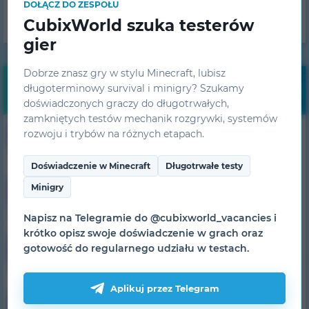
DOŁĄCZ DO ZESPOŁU
UZYSKAJ
CubixWorld szuka testerów
gier
Dobrze znasz gry w stylu Minecraft, lubisz
długoterminowy survival i minigry? Szukamy
Monitorowanie
doświadczonych graczy do długotrwałych,
zamkniętych testów mechanik rozgrywki, systemów
71
1.7.10
rozwoju i trybów na różnych etapach.
HiTech
1 serwer
z 500
Doświadczenie w Minecraft
Długotrwałe testy
39
1.7.10
Minigry
SkyTech
1 serwer
z 300
Napisz na Telegramie do @cubixworld_vacancies i
krótko opisz swoje doświadczenie w grach oraz
113
1.7.10
gotowość do regularnego udziału w testach.
TechnoMagic
1 serwer
z 750
Aplikuj przez Telegram
1.7.10
MagicRPG