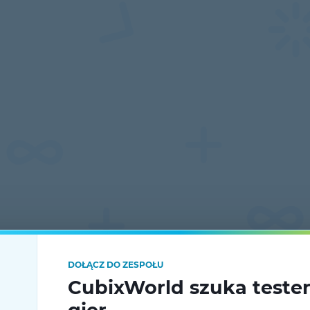
DOŁĄCZ DO ZESPOŁU
CubixWorld szuka teste