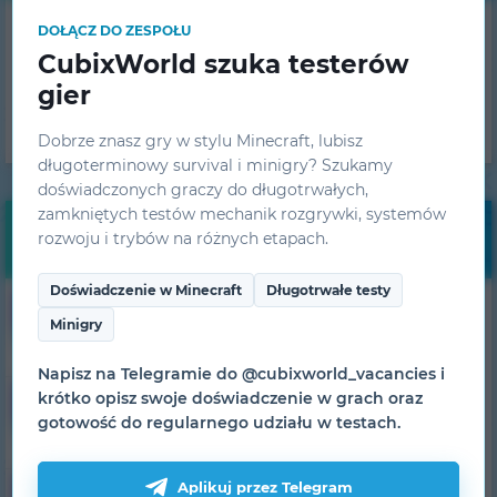
Otrzymuj codzienne
DOŁĄCZ DO ZESPOŁU
CubixWorld szuka testerów
bonusy!
gier
UZYSKAJ
Dobrze znasz gry w stylu Minecraft, lubisz
długoterminowy survival i minigry? Szukamy
doświadczonych graczy do długotrwałych,
zamkniętych testów mechanik rozgrywki, systemów
rozwoju i trybów na różnych etapach.
Monitorowanie
Doświadczenie w Minecraft
Długotrwałe testy
20
1.7.10
HiTech
Minigry
1 serwer
z 500
Napisz na Telegramie do @cubixworld_vacancies i
8
1.7.10
krótko opisz swoje doświadczenie w grach oraz
SkyTech
gotowość do regularnego udziału w testach.
1 serwer
z 300
1.7.10
Aplikuj przez Telegram
TechnoMagic