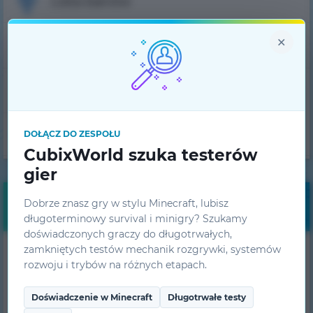
Lista banów
×
Pytanie-odpowiedź
Wsparcie techniczne
Zespół projektowy
DOŁĄCZ DO ZESPOŁU
CubixWorld szuka testerów
gier
Dobrze znasz gry w stylu Minecraft, lubisz
Darmowe bonusy
długoterminowy survival i minigry? Szukamy
doświadczonych graczy do długotrwałych,
zamkniętych testów mechanik rozgrywki, systemów
Otrzymuj codzienne
rozwoju i trybów na różnych etapach.
bonusy!
Doświadczenie w Minecraft
Długotrwałe testy
UZYSKAJ