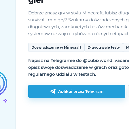
gier
Dobrze znasz gry w stylu Minecraft, lubisz dł
survival i minigry? Szukamy doświadczonych g
długotrwałych, zamkniętych testów mechanik 
systemów rozwoju i trybów na różnych etapach
Doświadczenie w Minecraft
Długotrwałe testy
M
Napisz na Telegramie do @cubixworld_vacanc
opisz swoje doświadczenie w grach oraz got
regularnego udziału w testach.
Aplikuj przez Telegram