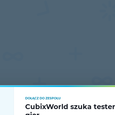
DOŁĄCZ DO ZESPOŁU
CubixWorld szuka teste