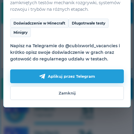
zamkniętych testów mechanik rozgrywki, systemów
rozwoju i trybów na różnych etapach.
Darmowe bonusy
Doświadczenie w Minecraft
Długotrwałe testy
Otrzymuj codzienne
Minigry
bonusy!
Napisz na Telegramie do @cubixworld_vacancies i
krótko opisz swoje doświadczenie w grach oraz
UZYSKAJ
gotowość do regularnego udziału w testach.
Aplikuj przez Telegram
Monitorowanie
Zamknij
51
1.7.10
HiTech
1 serwer
z 500
1.7.10
SkyTech