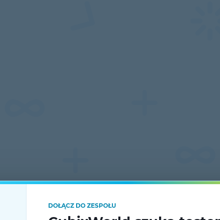
DOŁĄCZ DO ZESPOŁU