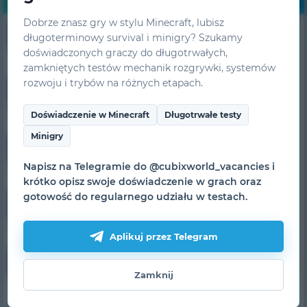
Dobrze znasz gry w stylu Minecraft, lubisz
65
1.7.10
HiTech
długoterminowy survival i minigry? Szukamy
1 serwer
doświadczonych graczy do długotrwałych,
z 500
zamkniętych testów mechanik rozgrywki, systemów
rozwoju i trybów na różnych etapach.
33
1.7.10
SkyTech
1 serwer
z 300
Doświadczenie w Minecraft
Długotrwałe testy
Minigry
92
1.7.10
TechnoMagic
1 serwer
Napisz na Telegramie do @cubixworld_vacancies i
z 750
krótko opisz swoje doświadczenie w grach oraz
gotowość do regularnego udziału w testach.
24
1.7.10
MagicRPG
1 serwer
z 500
Aplikuj przez Telegram
9
1.7.10
Galaxy
Zamknij
1 serwer
z 100