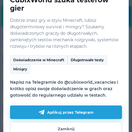
gier
Monitorowanie
Dobrze znasz gry w stylu Minecraft, lubisz
długoterminowy survival i minigry? Szukamy
74
1.7.10
doświadczonych graczy do długotrwałych,
HiTech
zamkniętych testów mechanik rozgrywki, systemów
1 serwer
z 500
rozwoju i trybów na różnych etapach.
41
1.7.10
SkyTech
Doświadczenie w Minecraft
Długotrwałe testy
1 serwer
z 300
Minigry
92
1.7.10
Napisz na Telegramie do @cubixworld_vacancies i
TechnoMagic
krótko opisz swoje doświadczenie w grach oraz
1 serwer
z 750
gotowość do regularnego udziału w testach.
26
1.7.10
MagicRPG
Aplikuj przez Telegram
1 serwer
z 500
Zamknij
1.7.10