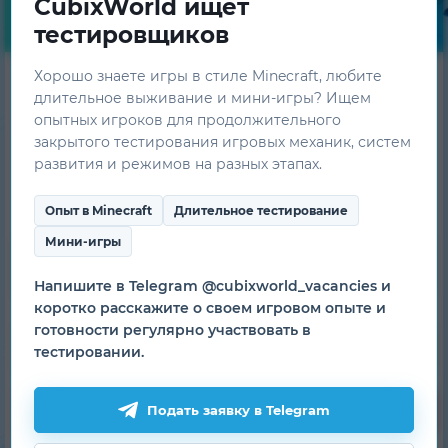
CubixWorld ищет
Авторизация
тестировщиков
Хорошо знаете игры в стиле Minecraft, любите
длительное выживание и мини-игры? Ищем
опытных игроков для продолжительного
закрытого тестирования игровых механик, систем
развития и режимов на разных этапах.
Опыт в Minecraft
Длительное тестирование
Мини-игры
Войти
Напишите в Telegram @cubixworld_vacancies и
коротко расскажите о своем игровом опыте и
готовности регулярно участвовать в
Регистрация
тестировании.
Забыл пароль
Подать заявку в Telegram