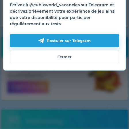
Support technique
Écrivez à @cubixworld_vacancies sur Telegram et
décrivez brièvement votre expérience de jeu ainsi
Équipe du projet
que votre disponibilité pour participer
régulièrement aux tests.
Postuler sur Telegram
Bonus gratuits
Fermer
Obtenez des bonus
quotidiens !
OBTENIR
Monitoring