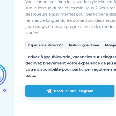
Vous connaissez bien les jeux de style Minecraf
survie longue durée et les mini-jeux ? Nous re
Réponses:
4
Dailmaran
des joueurs expérimentés pour participer à des
Vues:
1612
8 mai 2023 04:55
23 10:36
fermés de longue durée portant sur des méca
jeu, des systèmes de progression et des modes 
stades.
скипетра
Réponses:
2
Goukisan
Vues:
1132
6 mai 2023 17:42
3 21:52
Expérience Minecraft
Tests longue durée
Mini-j
Écrivez à @cubixworld_vacancies sur Telegra
décrivez brièvement votre expérience de jeu a
votre disponibilité pour participer régulièrem
tests.
ussion
Не работает кольцо эльф. Корол и кольцо все
Postuler sur Telegram