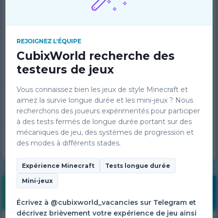
Classement des joueurs
REJOIGNEZ L'ÉQUIPE
Liste des bannissements
CubixWorld recherche des
testeurs de jeux
FAQ
Vous connaissez bien les jeux de style Minecraft et
aimez la survie longue durée et les mini-jeux ? Nous
recherchons des joueurs expérimentés pour participer
Support technique
à des tests fermés de longue durée portant sur des
mécaniques de jeu, des systèmes de progression et
Équipe du projet
des modes à différents stades.
Expérience Minecraft
Tests longue durée
Mini-jeux
Bonus gratuits
Écrivez à @cubixworld_vacancies sur Telegram et
décrivez brièvement votre expérience de jeu ainsi