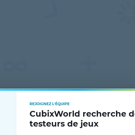
REJOIGNEZ L'ÉQUIPE
CubixWorld recherche d
testeurs de jeux