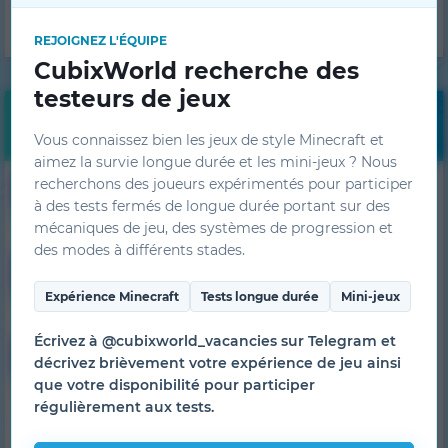
OBTENIR
REJOIGNEZ L'ÉQUIPE
CubixWorld recherche des
testeurs de jeux
Monitoring
Vous connaissez bien les jeux de style Minecraft et
aimez la survie longue durée et les mini-jeux ? Nous
78
1.7.10
recherchons des joueurs expérimentés pour participer
HiTech
à des tests fermés de longue durée portant sur des
1 serveur
sur 500
mécaniques de jeu, des systèmes de progression et
des modes à différents stades.
26
1.7.10
SkyTech
1 serveur
Expérience Minecraft
Tests longue durée
Mini-jeux
sur 300
Écrivez à @cubixworld_vacancies sur Telegram et
1.7.10
TechnoMagic
décrivez brièvement votre expérience de jeu ainsi
1 serveur
que votre disponibilité pour participer
104
régulièrement aux tests.
sur 750