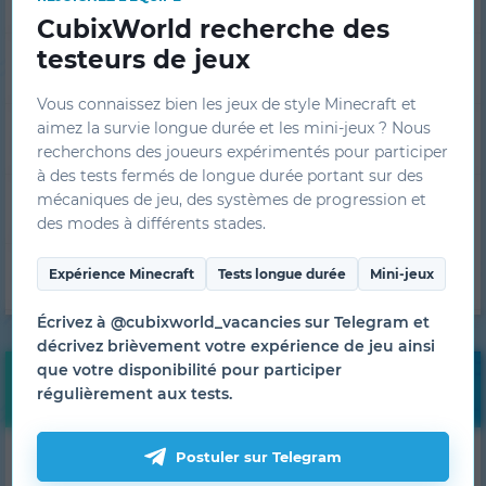
CubixWorld recherche des
testeurs de jeux
Liste des bannissements
Vous connaissez bien les jeux de style Minecraft et
aimez la survie longue durée et les mini-jeux ? Nous
FAQ
recherchons des joueurs expérimentés pour participer
à des tests fermés de longue durée portant sur des
mécaniques de jeu, des systèmes de progression et
Support technique
des modes à différents stades.
Équipe du projet
Expérience Minecraft
Tests longue durée
Mini-jeux
Écrivez à @cubixworld_vacancies sur Telegram et
décrivez brièvement votre expérience de jeu ainsi
que votre disponibilité pour participer
Bonus gratuits
régulièrement aux tests.
Postuler sur Telegram
Obtenez des bonus