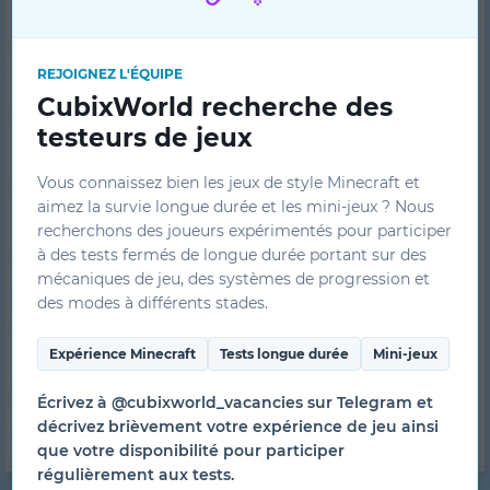
Skins
REJOIGNEZ L'ÉQUIPE
Capes
CubixWorld recherche des
testeurs de jeux
Classement des joueurs
Vous connaissez bien les jeux de style Minecraft et
aimez la survie longue durée et les mini-jeux ? Nous
Liste des bannissements
recherchons des joueurs expérimentés pour participer
à des tests fermés de longue durée portant sur des
mécaniques de jeu, des systèmes de progression et
FAQ
des modes à différents stades.
Expérience Minecraft
Tests longue durée
Mini-jeux
Support technique
Écrivez à @cubixworld_vacancies sur Telegram et
décrivez brièvement votre expérience de jeu ainsi
Équipe du projet
que votre disponibilité pour participer
régulièrement aux tests.