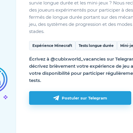
survie longue durée et les mini-jeux ? Nous re
des joueurs expérimentés pour participer à des
→
fermés de longue durée portant sur des méca
jeu, des systèmes de progression et des modes 
stades.
Expérience Minecraft
Tests longue durée
Mini-j
Écrivez à @cubixworld_vacancies sur Telegra
décrivez brièvement votre expérience de jeu a
votre disponibilité pour participer régulièrem
tests.
Postuler sur Telegram
inecraft\mods