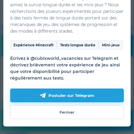
aimez la survie longue durée et les mini-jeux ? Nous
recherchons des joueurs expérimentés pour participer
Équipe du projet
à des tests fermés de longue durée portant sur des
mécaniques de jeu, des systèmes de progression et
des modes à différents stades.
Expérience Minecraft
Tests longue durée
Mini-jeux
Bonus gratuits
Écrivez à @cubixworld_vacancies sur Telegram et
décrivez brièvement votre expérience de jeu ainsi
Obtenez des bonus
que votre disponibilité pour participer
quotidiens !
régulièrement aux tests.
OBTENIR
Postuler sur Telegram
Fermer
Monitoring