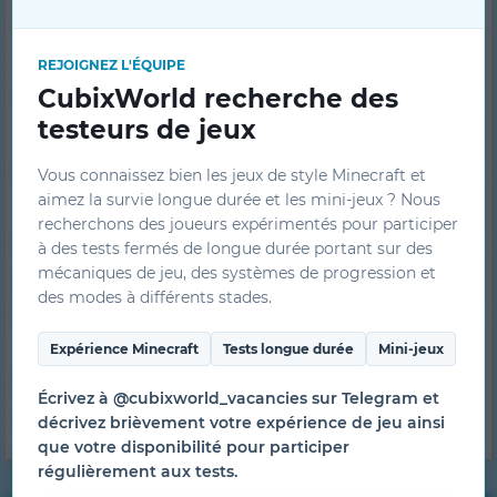
Capes
REJOIGNEZ L'ÉQUIPE
CubixWorld recherche des
testeurs de jeux
Classement des joueurs
Vous connaissez bien les jeux de style Minecraft et
aimez la survie longue durée et les mini-jeux ? Nous
Liste des bannissements
recherchons des joueurs expérimentés pour participer
à des tests fermés de longue durée portant sur des
mécaniques de jeu, des systèmes de progression et
FAQ
des modes à différents stades.
Expérience Minecraft
Tests longue durée
Mini-jeux
Support technique
Écrivez à @cubixworld_vacancies sur Telegram et
Équipe du projet
décrivez brièvement votre expérience de jeu ainsi
que votre disponibilité pour participer
régulièrement aux tests.