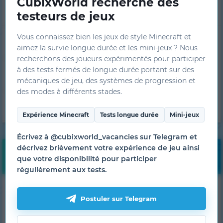
CubixWorld recherche des
Liste des bannissements
testeurs de jeux
Vous connaissez bien les jeux de style Minecraft et
FAQ
aimez la survie longue durée et les mini-jeux ? Nous
recherchons des joueurs expérimentés pour participer
à des tests fermés de longue durée portant sur des
Support technique
mécaniques de jeu, des systèmes de progression et
des modes à différents stades.
Équipe du projet
Expérience Minecraft
Tests longue durée
Mini-jeux
Écrivez à @cubixworld_vacancies sur Telegram et
décrivez brièvement votre expérience de jeu ainsi
Bonus gratuits
que votre disponibilité pour participer
régulièrement aux tests.
Obtenez des bonus
Postuler sur Telegram
quotidiens !