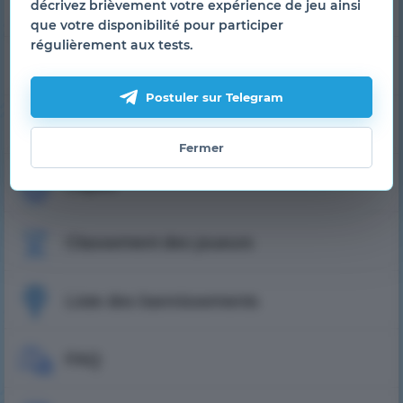
décrivez brièvement votre expérience de jeu ainsi
Télécharger le lanceur
que votre disponibilité pour participer
régulièrement aux tests.
Mods
Postuler sur Telegram
Skins
Fermer
Capes
Classement des joueurs
Liste des bannissements
FAQ