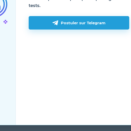
tests.
Postuler sur Telegram