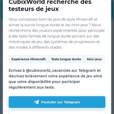
CubixWorld recherche des
testeurs de jeux
Monitoring
Vous connaissez bien les jeux de style Minecraft et
66
1.7.10
aimez la survie longue durée et les mini-jeux ? Nous
HiTech
recherchons des joueurs expérimentés pour participer
1 serveur
sur 500
à des tests fermés de longue durée portant sur des
mécaniques de jeu, des systèmes de progression et
23
1.7.10
des modes à différents stades.
SkyTech
1 serveur
sur 300
Expérience Minecraft
Tests longue durée
Mini-jeux
96
1.7.10
TechnoMagic
Écrivez à @cubixworld_vacancies sur Telegram et
1 serveur
décrivez brièvement votre expérience de jeu ainsi
sur 750
que votre disponibilité pour participer
régulièrement aux tests.
16
1.7.10
MagicRPG
1 serveur
sur 500
Postuler sur Telegram
14
1.7.10
Galaxy