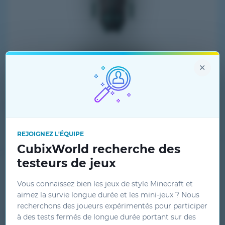
×
REJOIGNEZ L'ÉQUIPE
CubixWorld recherche des
Normal
testeurs de jeux
Amélioré
Vous connaissez bien les jeux de style Minecraft et
Parfait
aimez la survie longue durée et les mini-jeux ? Nous
recherchons des joueurs expérimentés pour participer
à des tests fermés de longue durée portant sur des