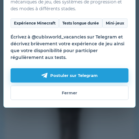
mécaniques de jeu, des systèmes de progression et
des modes à différents stades.
Cristal éthéré
Expérience Minecraft
Tests longue durée
Mini-jeux
Écrivez à @cubixworld_vacancies sur Telegram et
Donne un effet de résistance.
décrivez brièvement votre expérience de jeu ainsi
que votre disponibilité pour participer
régulièrement aux tests.
Postuler sur Telegram
Fermer